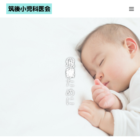
HOME
筑後小児科医会とは
地域の小児医療保健のために
お知らせ
会員名簿
乳幼児健診・予防接種
小児救急
会員ページ