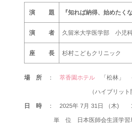
演 題
『知れば納得、始めたく
演 者
久留米大学医学部 小
座 長
杉村こどもクリ
場 所
：
萃香園ホテル
「松林」 
（ハイブリット開
日 時
： 2025年 7月 31日 （木) 1
単 位 日本医師会生涯学習単位（C