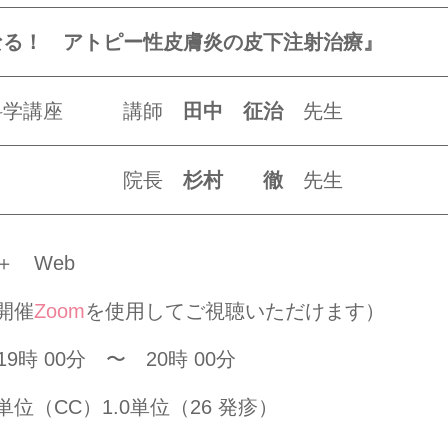
なる！
アトピー性皮膚炎の皮下注射治療』
児科学講座 講師
田中 征治
先生
ニック 院長
杉村 徹
先生
＋ Web
催
Zoom
を使用してご視聴いただけます）
9時 00分 〜 20時 00分
C）1.0単位（26 発疹）