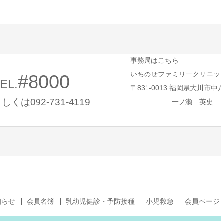
事務局はこちら
いちのせファミリークリニッ
#8000
EL.
〒831-0013 福岡県大川市中
しくは092-731-4119
一ノ瀬 英史
知らせ
会員名簿
乳幼児健診・予防接種
小児救急
会員ページ