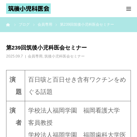
ーム
ブログ
会員専用
第239回筑後小児科医会セミナー
HOME
筑後小児科医会とは
第239回筑後小児科医会セミナー
2025.09.7
会員専用
,
筑後小児科医会セミナー
お知らせ
会員名簿
演
百日咳と百日せき含有ワクチンをめ
題
ぐる話題
乳幼児健診・予防接種
演
学校法人福岡学園 福岡看護大学
小児救急
者
客員教授
会員ページ
学校法人福岡学園 福岡歯科大学医